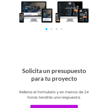
International
Matrix World
ágico
T
Focus on
Group
Healing
Solicita un presupuesto
para tu proyecto
Rellena el formulario y en menos de 24
horas tendrás una respuesta.