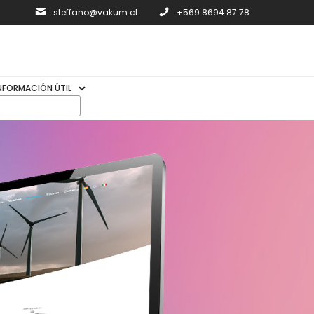
steffano@vakum.cl
+569 8694 87 78
NFORMACIÓN ÚTIL