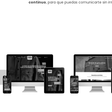
continuo
, para que puedas comunicarte sin in
Matrix World Group
TM&L