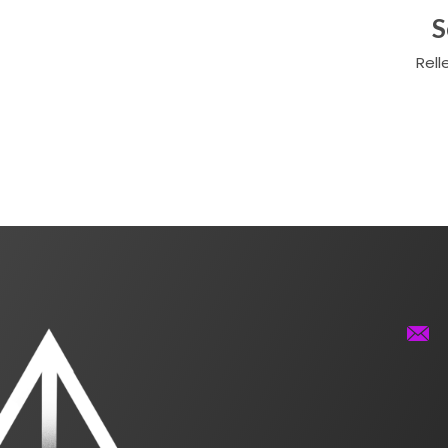
S
Rell