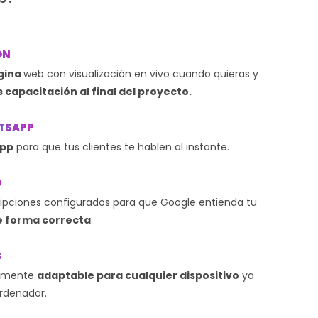
ÓN
ágina
web con visualización en vivo cuando quieras y
s capacitación al final del proyecto.
TSAPP
App
para que tus clientes te hablen al instante.
O
ipciones configurados para que Google entienda tu
e forma correcta
.
S
almente
adaptable para cualquier dispositivo
ya
ordenador.