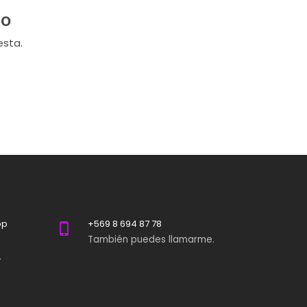
to
esta.
pp
+569 8 694 87 78
También puedes llamarme.
.