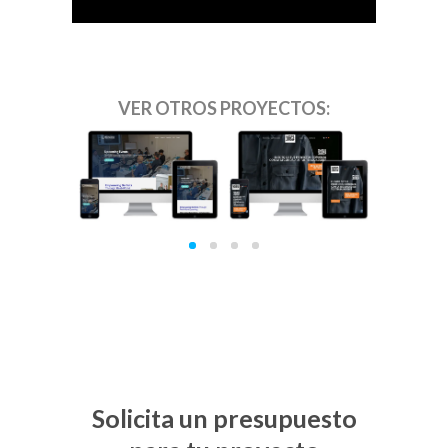
VER OTROS PROYECTOS:
International
Matrix World
ágico
T
Focus on
Group
Healing
Solicita un presupuesto